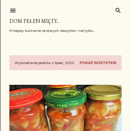
Przejdź do głównej zawartości
DOM PEŁEN MIĘTY...
Przepisy kulinarne ze starych zeszytów i nie tylko...
Wyświetlanie postów z lipiec, 2020
POKAŻ WSZYSTKIE
P
o
s
t
y