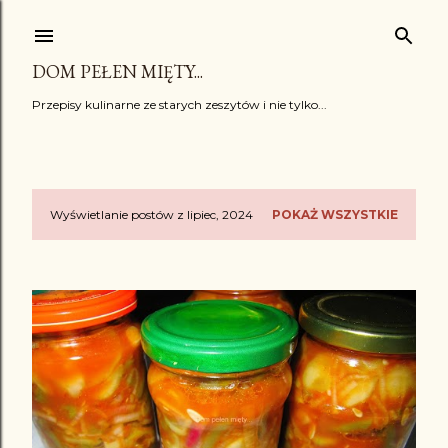
Przejdź do głównej zawartości
DOM PEŁEN MIĘTY...
Przepisy kulinarne ze starych zeszytów i nie tylko...
Wyświetlanie postów z lipiec, 2024
POKAŻ WSZYSTKIE
P
o
s
t
y