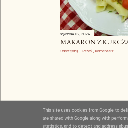
stycznia 02, 2024
MAKARON Z KURCZ
Udostępnij
Prześlij komentarz
This site uses cookies from Google to deliv
are shared with Google along with perform
statistics, and to detect and address abus