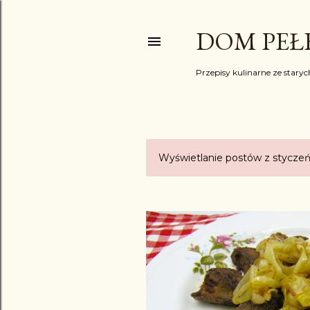
DOM PEŁE
Przepisy kulinarne ze starych
Wyświetlanie postów z styczeń
P
o
s
t
y