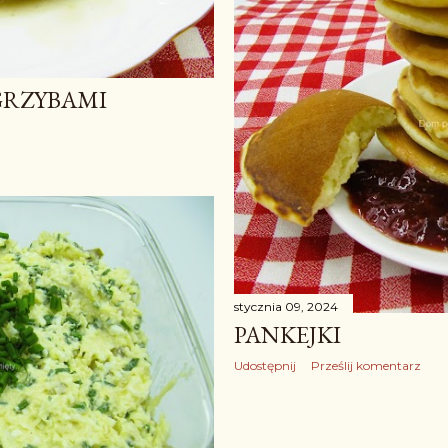
 GRZYBAMI
stycznia 09, 2024
PANKEJKI
Udostępnij
Prześlij komentarz