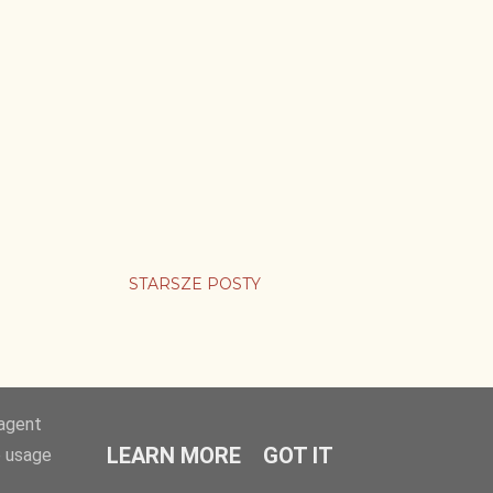
STARSZE POSTY
-agent
LEARN MORE
GOT IT
e usage