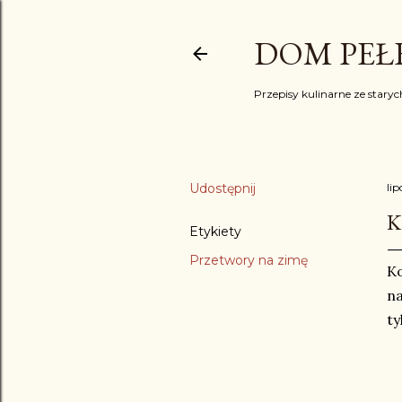
DOM PEŁE
Przepisy kulinarne ze starych
Udostępnij
lip
K
Etykiety
Przetwory na zimę
Ko
na
ty