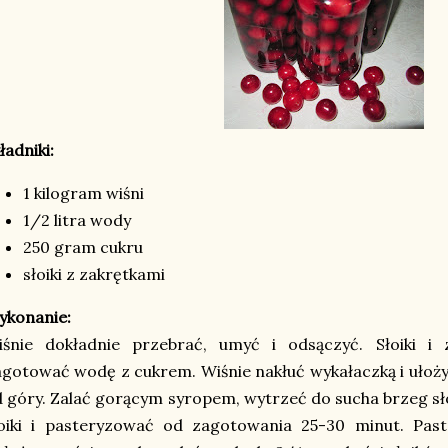
ładniki:
1 kilogram wiśni
1/2 litra wody
250 gram cukru
słoiki z zakrętkami
ykonanie:
iśnie dokładnie przebrać, umyć i odsączyć. Słoiki i 
gotować wodę z cukrem. Wiśnie nakłuć wykałaczką i ułoży
 góry. Zalać gorącym syropem, wytrzeć do sucha brzeg słoi
łoiki i pasteryzować od zagotowania 25-30 minut. Pas