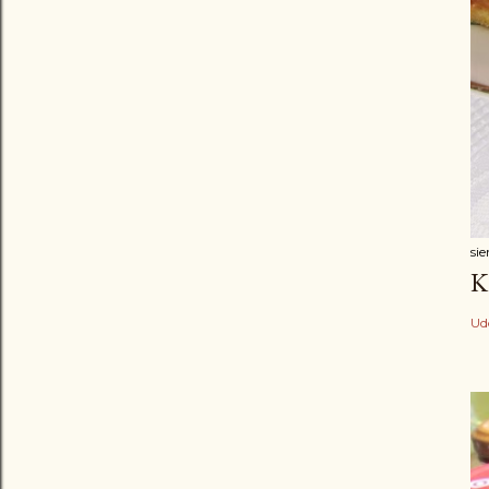
sie
K
Ud