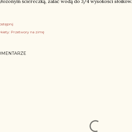
łożonym ściereczką, zalać wodą do 3/4 wysokości słoików
ostępnij
kiety:
Przetwory na zimę
OMENTARZE