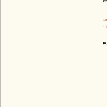
wy
Ud
Ety
K