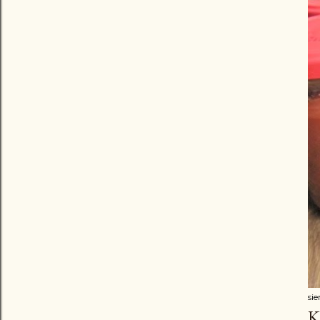
sie
K