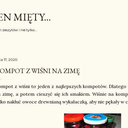
Przejdź do głównej zawartości
N MIĘTY...
 zeszytów i nie tylko...
ca 17, 2020
OMPOT Z WIŚNI NA ZIMĘ
mpot z wiśni to jeden z najlepszych kompotów. Dlatego
 zimę, a potem cieszyć się ich smakiem. Wiśnie na kom
lko nakłuć owoce drewnianą wykałaczką, aby nie pękały w c