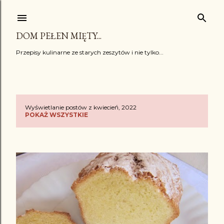
Przejdź do głównej zawartości
DOM PEŁEN MIĘTY...
Przepisy kulinarne ze starych zeszytów i nie tylko...
Wyświetlanie postów z kwiecień, 2022
P
POKAŻ WSZYSTKIE
o
s
t
y