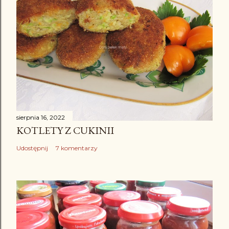
z
sierpnia 16, 2022
KOTLETY Z CUKINII
Udostępnij
7 komentarzy