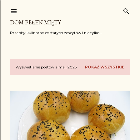
Przejdź do głównej zawartości
DOM PEŁEN MIĘTY...
Przepisy kulinarne ze starych zeszytów i nie tylko...
Wyświetlanie postów z maj, 2023
POKAŻ WSZYSTKIE
P
o
s
t
y