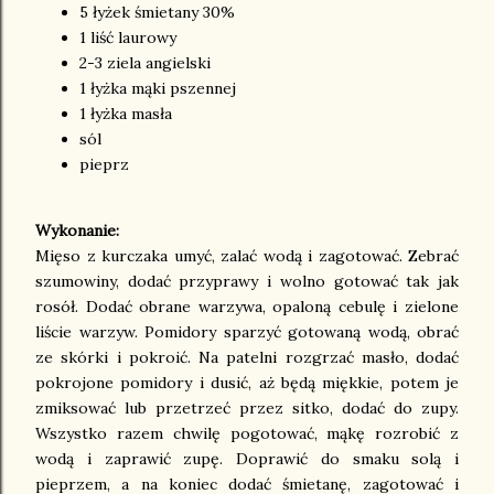
5 łyżek śmietany 30%
1 liść laurowy
2-3 ziela angielski
1 łyżka mąki pszennej
1 łyżka masła
sól
pieprz
Wykonanie:
Mięso z kurczaka umyć, zalać wodą i zagotować. Zebrać
szumowiny, dodać przyprawy i wolno gotować tak jak
rosół. Dodać obrane warzywa, opaloną cebulę i zielone
liście warzyw. Pomidory sparzyć gotowaną wodą, obrać
ze skórki i pokroić. Na patelni rozgrzać masło, dodać
pokrojone pomidory i dusić, aż będą miękkie, potem je
zmiksować lub przetrzeć przez sitko, dodać do zupy.
Wszystko razem chwilę pogotować, mąkę rozrobić z
wodą i zaprawić zupę. Doprawić do smaku solą i
pieprzem, a na koniec dodać śmietanę, zagotować i