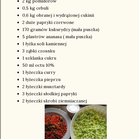
2 kg pomidorów
0,5 kg cebuli
0,6 kg obranej i wydrążonej cukinii
2 duże papryki czerwone
170 gramów kukurydzy (mała puszka)
5 plastrów ananasa ( mała puszka)
1 łyżka soli kamiennej
3 ząbki czosnku
1 szklanka cukru
50 ml octu 10%
1 łyżeczka curry
1 łyżeczka pieprzu
2 łyżeczki musztardy
3 łyżeczki słodkiej papryki
2 łyżeczki skrobi ziemniaczanej