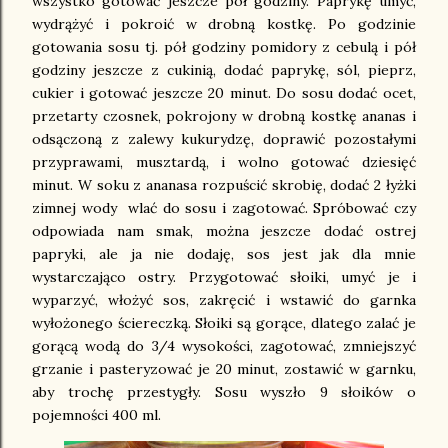
wszystko gotować jeszcze pół godziny. Paprykę umyć,
wydrążyć i pokroić w drobną kostkę. Po godzinie
gotowania sosu tj. pół godziny pomidory z cebulą i pół
godziny jeszcze z cukinią, dodać paprykę, sól, pieprz,
cukier i gotować jeszcze 20 minut. Do sosu dodać ocet,
przetarty czosnek, pokrojony w drobną kostkę ananas i
odsączoną z zalewy kukurydzę, doprawić pozostałymi
przyprawami, musztardą, i wolno gotować dziesięć
minut. W soku z ananasa rozpuścić skrobię, dodać 2 łyżki
zimnej wody wlać do sosu i zagotować. Spróbować czy
odpowiada nam smak, można jeszcze dodać ostrej
papryki, ale ja nie dodaję, sos jest jak dla mnie
wystarczająco ostry. Przygotować słoiki, umyć je i
wyparzyć, włożyć sos, zakręcić i wstawić do garnka
wyłożonego ściereczką. Słoiki są gorące, dlatego zalać je
gorącą wodą do 3/4 wysokości, zagotować, zmniejszyć
grzanie i pasteryzować je 20 minut, zostawić w garnku,
aby trochę przestygły. Sosu wyszło 9 słoików o
pojemności 400 ml.