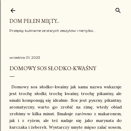
Przejdź do głównej zawartości
DOM PEŁEN MIĘTY...
Przepisy kulinarne ze starych zeszytów i nie tylko...
września 01, 2023
DOMOWY SOS SŁODKO-KWAŚNY
Domowy sos słodko-kwaśny jak sama nazwa wskazuje
jest trochę słodki, trochę kwaśny, trochę pikantny, ale
smaki komponują się idealnie. Sos jest pyszny, pikantny,
aromatyczny, warto go zrobić na zimę, wtedy obiad
zrobimy w kilka minut. Smakuje zarówno z makaronem,
jak i z ryżem, ale też nadaje się jako marynata do
kurczaka i żeberek. Wystarczy umyte mięso zalać sosem,