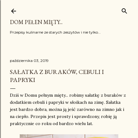
Przejdź do głównej zawartości
DOM PEŁEN MIĘTY...
Przepisy kulinarne ze starych zeszytów i nie tylko...
października 03, 2019
SAŁATKA Z BURAKÓW, CEBULI I
PAPRYKI
Dziś w Domu pełnym mięty... robimy sałatkę z buraków z
dodatkiem cebuli i papryki w słoikach na zimę. Sałatka
jest bardzo dobra, można ją jeść zarówno na zimno jak i
na ciepło. Przepis jest prosty i sprawdzony, robię ją
praktycznie co roku od bardzo wielu lat.