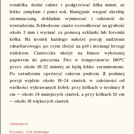
rondelka, dodać cukier i podgrzewać kilka minut, aż
lekko zmięknie i puści sok. Następnie wsypać skrobię
ziemniaczaną, dokładnie wymieszać i odstawić do
wystudzenia. Schłodzone ciasto rozwałkować na grubość
około 3 mm i wycinać za pomocą szklanki lub foremki
kółka. Na środek każdego nałożyć porcję nadzienia
rabarbarowego, po czym złożyć na pół i docisnąć brzegi
widelcem. Ciasteczka ułożyć na blasze wyłożonej
papierem do pieczenia. Piec w temperaturze 180°C
przez około 18–22 minuty, aż będą lekko zarumienione.
Po ostudzeniu oprószyć cukrem pudrem. Z podanej
porcji wyjdzie około 18–24 ciastek, w zależności od
wielkości wykrawanych kółek: przy kółkach o średnicy 8
cm — około 24 mniejszych ciastek, a przy kółkach 10 cm
— około 18 większych ciastek.
Udostępnij
Etykiety:
Coś słodkiego