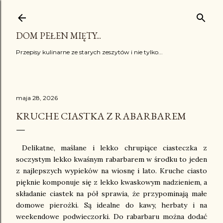
Przejdź do głównej zawartości
DOM PEŁEN MIĘTY...
Przepisy kulinarne ze starych zeszytów i nie tylko...
maja 28, 2026
KRUCHE CIASTKA Z RABARBAREM
Delikatne, maślane i lekko chrupiące ciasteczka z
soczystym lekko kwaśnym rabarbarem w środku to jeden
z najlepszych wypieków na wiosnę i lato. Kruche ciasto
pięknie komponuje się z lekko kwaskowym nadzieniem, a
składanie ciastek na pół sprawia, że przypominają małe
domowe pierożki. Są idealne do kawy, herbaty i na
weekendowe podwieczorki. Do rabarbaru można dodać