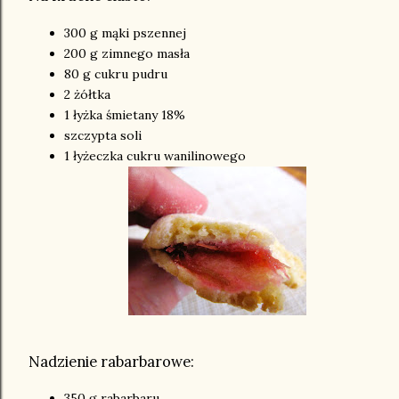
300 g mąki pszennej
200 g zimnego masła
80 g cukru pudru
2 żółtka
1 łyżka śmietany 18%
szczypta soli
1 łyżeczka cukru wanilinowego
Nadzienie rabarbarowe:
350 g rabarbaru