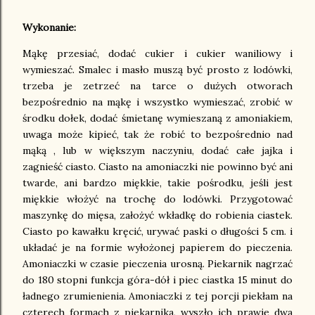
Wykonanie:
Mąkę przesiać, dodać cukier i cukier waniliowy i
wymieszać. Smalec i masło muszą być prosto z lodówki,
trzeba je zetrzeć na tarce o dużych otworach
bezpośrednio na mąkę i wszystko wymieszać, zrobić w
środku dołek, dodać śmietanę wymieszaną z amoniakiem,
uwaga może kipieć, tak że robić to bezpośrednio nad
mąką , lub w większym naczyniu, dodać całe jajka i
zagnieść ciasto. Ciasto na amoniaczki nie powinno być ani
twarde, ani bardzo miękkie, takie pośrodku, jeśli jest
miękkie włożyć na trochę do lodówki. Przygotować
maszynkę do mięsa, założyć wkładkę do robienia ciastek.
Ciasto po kawałku kręcić, urywać paski o długości 5 cm. i
układać je na formie wyłożonej papierem do pieczenia.
Amoniaczki w czasie pieczenia urosną. Piekarnik nagrzać
do 180 stopni funkcja góra-dół i piec ciastka 15 minut do
ładnego zrumienienia. Amoniaczki z tej porcji piekłam na
czterech formach z piekarnika, wyszło ich prawie dwa