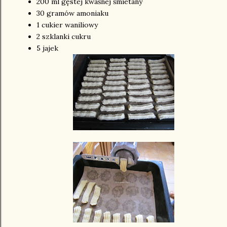
200 ml gęstej kwaśnej śmietany
30 gramów amoniaku
1 cukier waniliowy
2 szklanki cukru
5 jajek