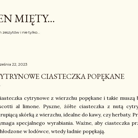
Przejdź do głównej zawartości
N MIĘTY...
 zeszytów i nie tylko...
ześnia 22, 2023
YTRYNOWE CIASTECZKA POPĘKANE
asteczka cytrynowe z wierzchu popękane i takie muszą 
scotti al limone. Pyszne, żółte ciasteczka z nutą cyt
rupiącą skórką z wierzchu, idealne do kawy, czy herbaty. Pr
maga specjalnego wyrabiania. Ważne, aby ciasteczka pr
hłodzone w lodówce, wtedy ładnie popękają.