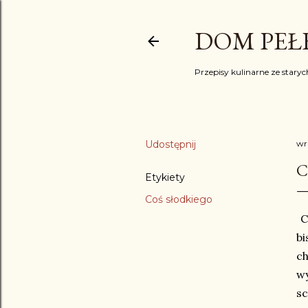
DOM PEŁE
Przepisy kulinarne ze starych
Udostępnij
wr
C
Etykiety
Coś słodkiego
Ci
bi
ch
wy
sc