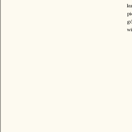
ku
pi
gó
wi