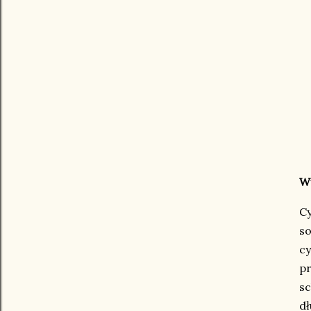
W
Cy
so
c
pr
s
dł