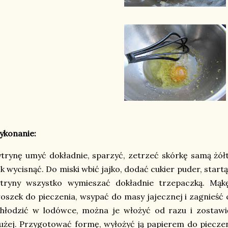
ykonanie:
trynę umyć dokładnie, sparzyć, zetrzeć skórkę samą żółt
k wycisnąć. Do miski wbić jajko, dodać cukier puder, startą 
ytryny wszystko wymieszać dokładnie trzepaczką. Mąk
oszek do pieczenia, wsypać do masy jajecznej i zagnieść 
chłodzić w lodówce, można je włożyć od razu i zostaw
użej. Przygotować formę, wyłożyć ją papierem do piecze