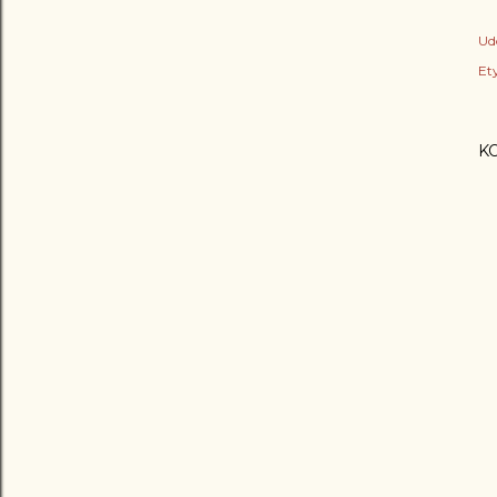
Ud
Ety
K