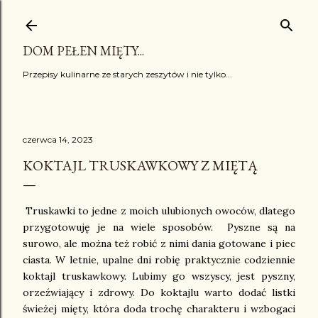
Przejdź do głównej zawartości
DOM PEŁEN MIĘTY...
Przepisy kulinarne ze starych zeszytów i nie tylko...
czerwca 14, 2023
KOKTAJL TRUSKAWKOWY Z MIĘTĄ
Truskawki to jedne z moich ulubionych owoców, dlatego
przygotowuję je na wiele sposobów. Pyszne są na
surowo, ale można też robić z nimi dania gotowane i piec
ciasta. W letnie, upalne dni robię praktycznie codziennie
koktajl truskawkowy. Lubimy go wszyscy, jest pyszny,
orzeźwiający i zdrowy. Do koktajlu warto dodać listki
świeżej mięty, która doda trochę charakteru i wzbogaci