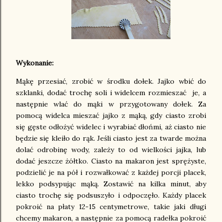
Wykonanie:
Mąkę przesiać, zrobić w środku dołek. Jajko wbić do
szklanki, dodać trochę soli i widelcem rozmieszać je, a
następnie wlać do mąki w przygotowany dołek. Za
pomocą widelca mieszać jajko z mąką, gdy ciasto zrobi
się gęste odłożyć widelec i wyrabiać dłońmi, aż ciasto nie
będzie się kleiło do rąk. Jeśli ciasto jest za twarde można
dolać odrobinę wody, zależy to od wielkości jajka, lub
dodać jeszcze żółtko. Ciasto na makaron jest sprężyste,
podzielić je na pół i rozwałkować z każdej porcji placek,
lekko podsypując mąką. Zostawić na kilka minut, aby
ciasto trochę się podsuszyło i odpoczęło. Każdy placek
pokroić na płaty 12-15 centymetrowe, takie jaki długi
chcemy makaron, a następnie za pomocą radełka pokroić