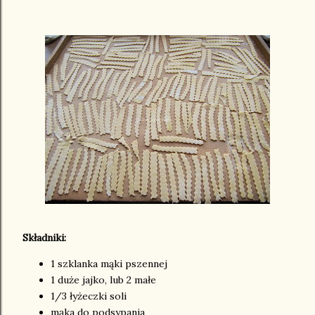
Składniki:
1 szklanka mąki pszennej
1 duże jajko, lub 2 małe
1/3 łyżeczki soli
mąka do podsypania