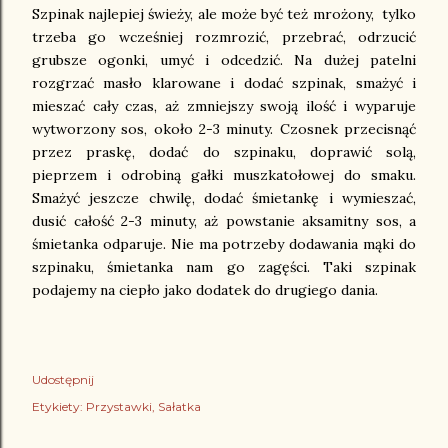
Szpinak najlepiej świeży, ale może być też mrożony, tylko
trzeba go wcześniej rozmrozić, przebrać, odrzucić
grubsze ogonki, umyć i odcedzić. Na dużej patelni
rozgrzać masło klarowane i dodać szpinak, smażyć i
mieszać cały czas, aż zmniejszy swoją ilość i wyparuje
wytworzony sos, około 2-3 minuty. Czosnek przecisnąć
przez praskę, dodać do szpinaku, doprawić solą,
pieprzem i odrobiną gałki muszkatołowej do smaku.
Smażyć jeszcze chwilę, dodać śmietankę i wymieszać,
dusić całość 2-3 minuty, aż powstanie aksamitny sos, a
śmietanka odparuje. Nie ma potrzeby dodawania mąki do
szpinaku, śmietanka nam go zagęści. Taki szpinak
podajemy na ciepło jako dodatek do drugiego dania.
Udostępnij
Etykiety:
Przystawki
Sałatka