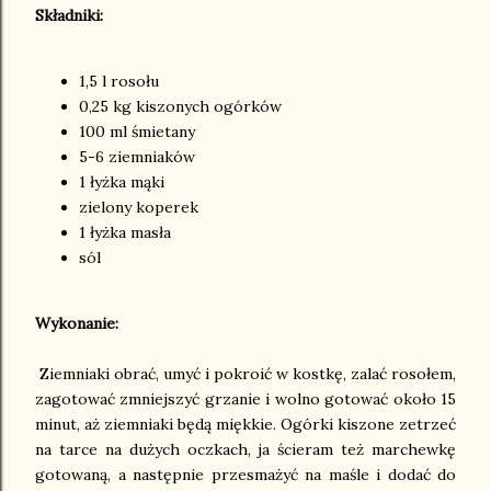
Składniki:
1,5 l rosołu
0,25 kg kiszonych ogórków
100 ml śmietany
5-6 ziemniaków
1 łyżka mąki
zielony koperek
1 łyżka masła
sól
Wykonanie:
Ziemniaki obrać, umyć i pokroić w kostkę, zalać rosołem,
zagotować zmniejszyć grzanie i wolno gotować około 15
minut, aż ziemniaki będą miękkie. Ogórki kiszone zetrzeć
na tarce na dużych oczkach, ja ścieram też marchewkę
gotowaną, a następnie przesmażyć na maśle i dodać do