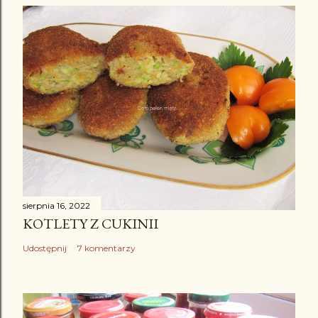
a
r
z
sierpnia 16, 2022
KOTLETY Z CUKINII
Udostępnij
7 komentarzy