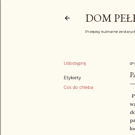
DOM PEŁE
Przepisy kulinarne ze starych
Udostępnij
gr
P
Etykiety
Coś do chleba
Pa
wą
do
p
lo