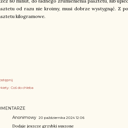
zez 80 minut, do ładnego zrumienienia pasztetu, lub upiec
sztetu od razu nie kroimy, musi dobrze wystygnąć. Z por
sztetu kilogramowe.
ostępnij
kiety:
Coś do chleba
OMENTARZE
Anonimowy
20 października 2024 12:06
Dodaje jeszcze grzybki suszone