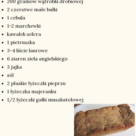
200 gramów wątróbki drobiowej
2 czerstwe małe bułki
1 cebula
1-2 marchewki
kawałek selera
1 pietruszka
3-4 liście laurowe
6 ziaren ziela angielskiego
3 jajka
sól
2 płaskie łyżeczki pieprzu
1 łyżeczka majeranku
1/2 łyżeczki gałki muszkatołowej