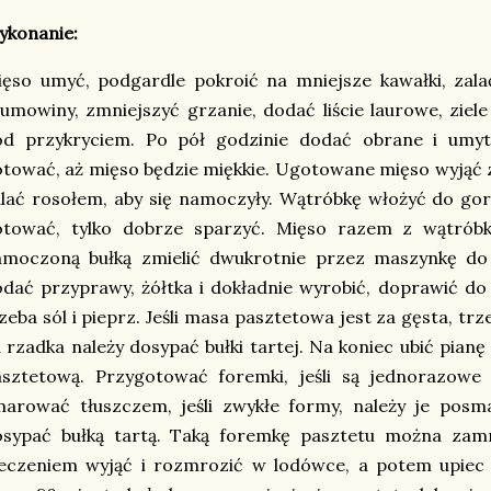
ykonanie:
ięso umyć, podgardle pokroić na mniejsze kawałki, zal
umowiny, zmniejszyć grzanie, dodać liście laurowe, ziel
od przykryciem. Po pół godzinie dodać obrane i umyt
tować, aż mięso będzie miękkie. Ugotowane mięso wyjąć z r
lać rosołem, aby się namoczyły. Wątróbkę włożyć do gorą
otować, tylko dobrze sparzyć. Mięso razem z wątróbką
amoczoną bułką zmielić dwukrotnie przez maszynkę do
dać przyprawy, żółtka i dokładnie wyrobić, doprawić do 
zeba sól i pieprz. Jeśli masa pasztetowa jest za gęsta, trze
 rzadka należy dosypać bułki tartej. Na koniec ubić pianę
asztetową. Przygotować foremki, jeśli są jednorazowe 
marować tłuszczem, jeśli zwykłe formy, należy je posm
osypać bułką tartą. Taką foremkę pasztetu można za
ieczeniem wyjąć i rozmrozić w lodówce, a potem upiec 