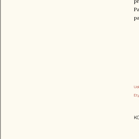
pr
Pa
pa
Ud
Ety
K