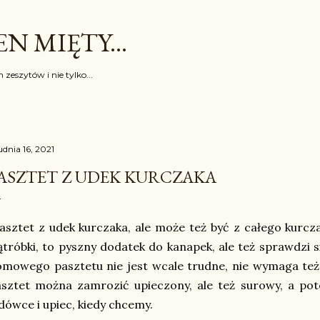
Przejdź do głównej zawartości
N MIĘTY...
 zeszytów i nie tylko...
udnia 16, 2021
ASZTET Z UDEK KURCZAKA
sztet z udek kurczaka, ale może też być z całego kurcz
tróbki, to pyszny dodatek do kanapek, ale też sprawdzi 
mowego pasztetu nie jest wcale trudne, nie wymaga też
asztet można zamrozić upieczony, ale też surowy, a p
dówce i upiec, kiedy chcemy.