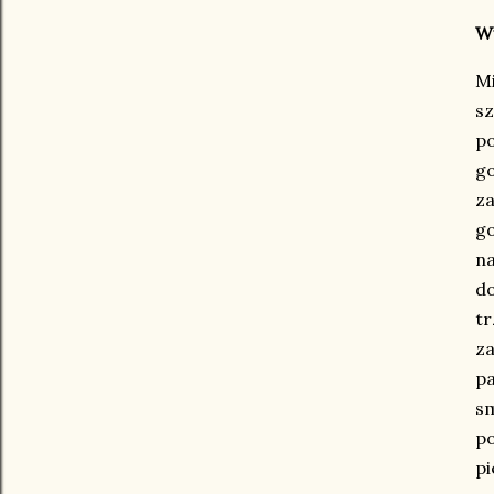
W
M
sz
p
go
za
g
n
do
tr
za
p
s
p
p