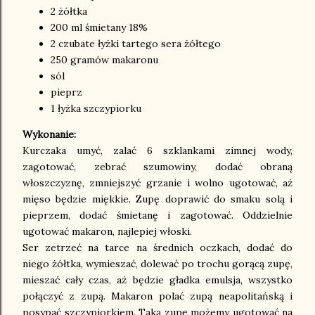
2 żółtka
200 ml śmietany 18%
2 czubate łyżki tartego sera żółtego
250 gramów makaronu
sól
pieprz
1 łyżka szczypiorku
Wykonanie:
Kurczaka umyć, zalać 6 szklankami zimnej wody,
zagotować, zebrać szumowiny, dodać obraną
włoszczyznę, zmniejszyć grzanie i wolno ugotować, aż
mięso będzie miękkie. Zupę doprawić do smaku solą i
pieprzem, dodać śmietanę i zagotować. Oddzielnie
ugotować makaron, najlepiej włoski.
Ser zetrzeć na tarce na średnich oczkach, dodać do
niego żółtka, wymieszać, dolewać po trochu gorącą zupę,
mieszać cały czas, aż będzie gładka emulsja, wszystko
połączyć z zupą. Makaron polać zupą neapolitańską i
posypać szczypiorkiem. Taką zupę możemy ugotować na