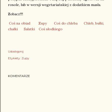
rosole, lub w wersji wegetariańskiej z dodatkiem masła.
Zobacz!!!!
Coś na obiad
Zupy
Coś do chleba
Chleb, b
ułki,
chałki
Sałatki
Coś słodkiego
Udostępnij
Etykiety:
Zupy
KOMENTARZE