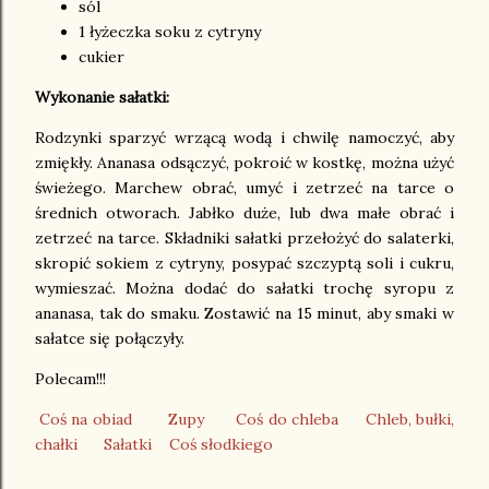
sól
1 łyżeczka soku z cytryny
cukier
Wykonanie sałatki:
Rodzynki sparzyć wrzącą wodą i chwilę namoczyć, aby
zmiękły. Ananasa odsączyć, pokroić w kostkę, można użyć
świeżego. Marchew obrać, umyć i zetrzeć na tarce o
średnich otworach. Jabłko duże, lub dwa małe obrać i
zetrzeć na tarce. Składniki sałatki przełożyć do salaterki,
skropić sokiem z cytryny, posypać szczyptą soli i cukru,
wymieszać. Można dodać do sałatki trochę syropu z
ananasa, tak do smaku. Zostawić na 15 minut, aby smaki w
sałatce się połączyły.
Polecam!!!
Coś na obiad
Zupy
Coś do chleba
Chleb, b
ułki,
chałki
Sałatki
Coś słodkiego