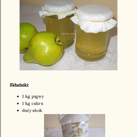
Składniki:
1 kg pigwy
1 kg cukru
duży słoik