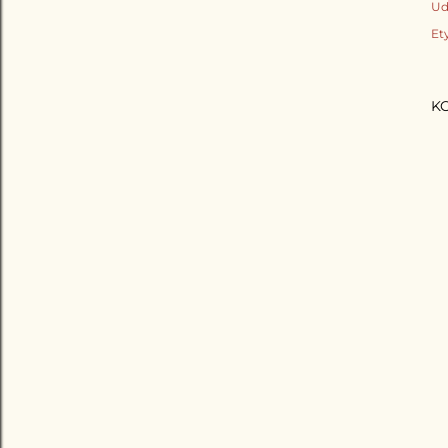
Ud
Et
K