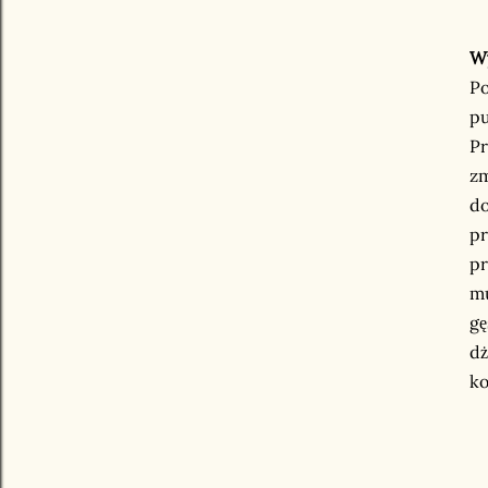
W
Po
pu
P
zm
do
pr
pr
mu
gę
dż
ko