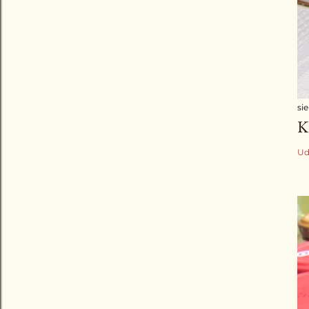
sie
K
Ud