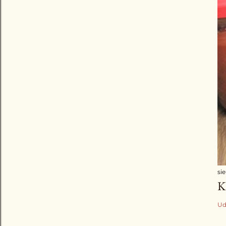
sie
K
Ud