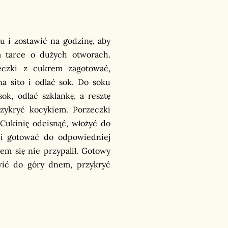
u i zostawić na godzinę, aby
na tarce o dużych otworach.
zeczki z cukrem zagotować,
na sito i odlać sok. Do soku
ok, odlać szklankę, a resztę
rzykryć kocykiem. Porzeczki
 Cukinię odcisnąć, włożyć do
 i gotować do odpowiedniej
żem się nie przypalił. Gotowy
wić do góry dnem, przykryć