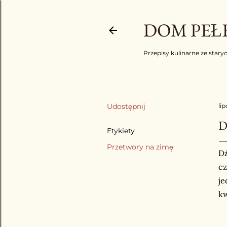
DOM PEŁE
Przepisy kulinarne ze staryc
Udostępnij
li
D
Etykiety
Przetwory na zimę
Dż
cz
je
kw