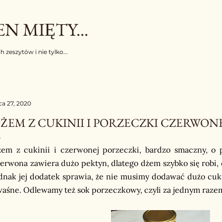
Przejdź do głównej zawartości
N MIĘTY...
h zeszytów i nie tylko...
pca 27, 2020
ŻEM Z CUKINII I PORZECZKI CZERWON
em z cukinii i czerwonej porzeczki, bardzo smaczny, o 
erwona zawiera dużo pektyn, dlatego dżem szybko się robi,
dnak jej dodatek sprawia, że nie musimy dodawać dużo cuk
aśne. Odlewamy też sok porzeczkowy, czyli za jednym razem