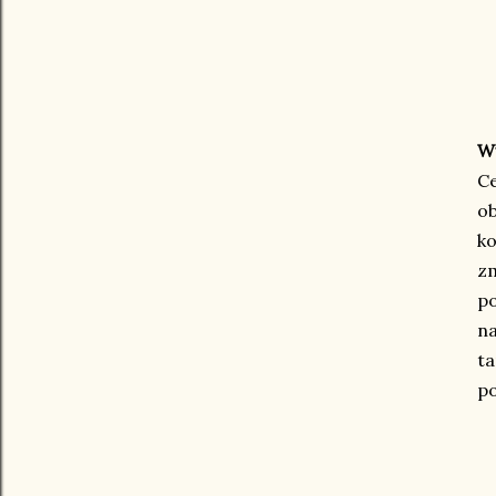
W
Ce
ob
ko
zm
po
na
ta
po