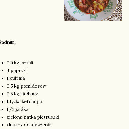
ładniki:
0,5 kg cebuli
3 papryki
1 cukinia
0,5 kg pomidorów
0,5 kg kiełbasy
1 łyżka ketchupu
1/2 jabłka
zielona natka pietruszki
tłuszcz do smażenia