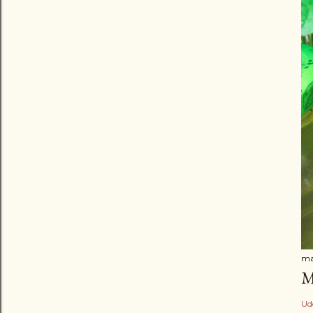
ma
M
Ud