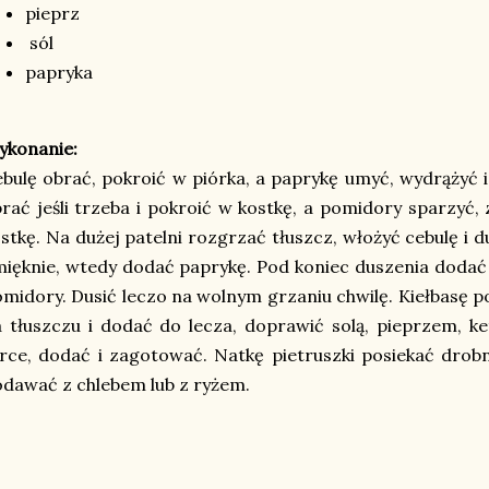
pieprz
sól
papryka
ykonanie:
bulę obrać, pokroić w piórka, a paprykę umyć, wydrążyć i
rać jeśli trzeba i pokroić w kostkę, a pomidory sparzyć, 
stkę. Na dużej patelni rozgrzać tłuszcz, włożyć cebulę i 
ięknie, wtedy dodać paprykę. Pod koniec duszenia dodać 
midory. Dusić leczo na wolnym grzaniu chwilę. Kiełbasę 
 tłuszczu i dodać do lecza, doprawić solą, pieprzem, k
rce, dodać i zagotować. Natkę pietruszki posiekać drob
dawać z chlebem lub z ryżem.