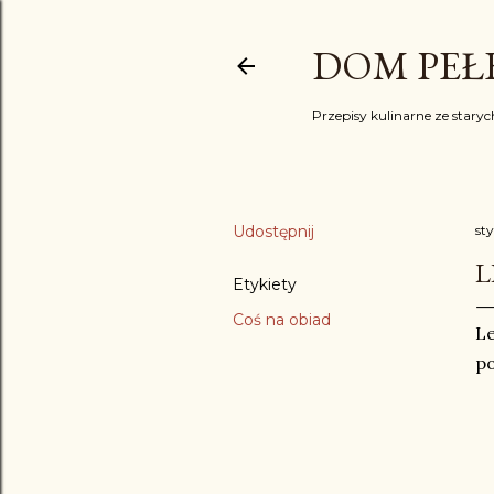
DOM PEŁE
Przepisy kulinarne ze starych
Udostępnij
st
L
Etykiety
Coś na obiad
Le
po