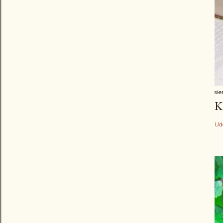
sie
K
Ud