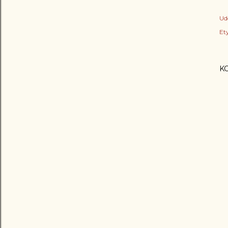
Ud
Ety
K