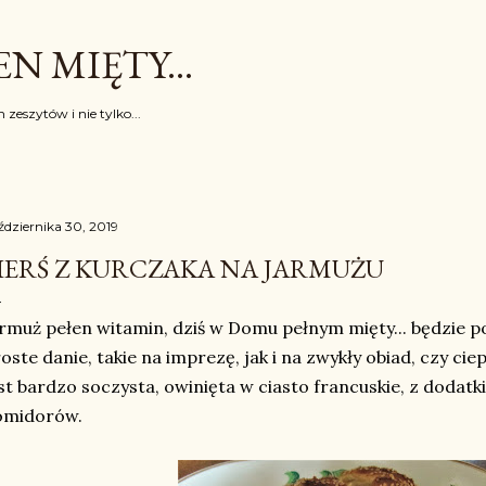
Przejdź do głównej zawartości
N MIĘTY...
 zeszytów i nie tylko...
ździernika 30, 2019
IERŚ Z KURCZAKA NA JARMUŻU
rmuż pełen witamin, dziś w Domu pełnym mięty... będzie po
oste danie, takie na imprezę, jak i na zwykły obiad, czy ciep
st bardzo soczysta, owinięta w ciasto francuskie, z dodat
omidorów.