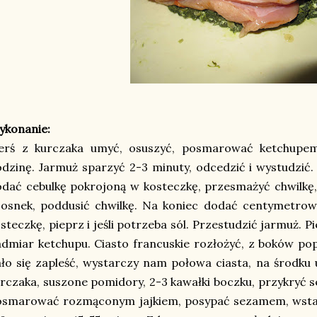
ykonanie:
ierś z kurczaka umyć, osuszyć, posmarować ketchupe
dzinę. Jarmuż sparzyć 2-3 minuty, odcedzić i wystudzić.
dać cebulkę pokrojoną w kosteczkę, przesmażyć chwilkę,
zosnek, poddusić chwilkę. Na koniec dodać centymetrow
steczkę, pieprz i jeśli potrzeba sól. Przestudzić jarmuż. P
dmiar ketchupu. Ciasto francuskie rozłożyć, z boków pop
ło się zapleść, wystarczy nam połowa ciasta, na środku 
rczaka, suszone pomidory, 2-3 kawałki boczku, przykryć s
osmarować rozmąconym jajkiem, posypać sezamem, wstaw