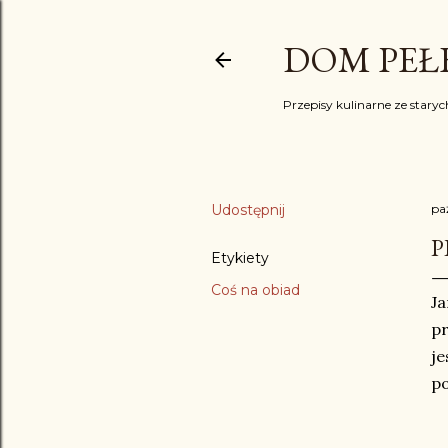
DOM PEŁE
Przepisy kulinarne ze starych
Udostępnij
pa
P
Etykiety
Coś na obiad
Ja
pr
je
p