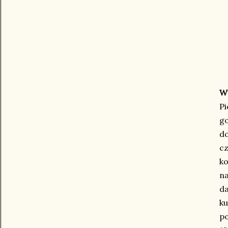
W
P
go
do
c
ko
na
da
ku
p