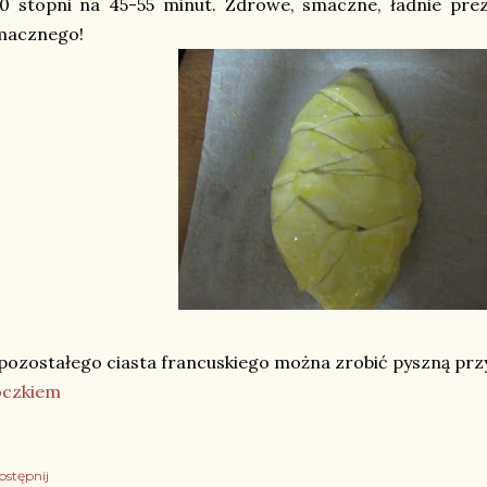
0 stopni na 45-55 minut. Zdrowe, smaczne, ładnie prez
macznego!
pozostałego ciasta francuskiego można zrobić pyszną pr
oczkiem
ostępnij