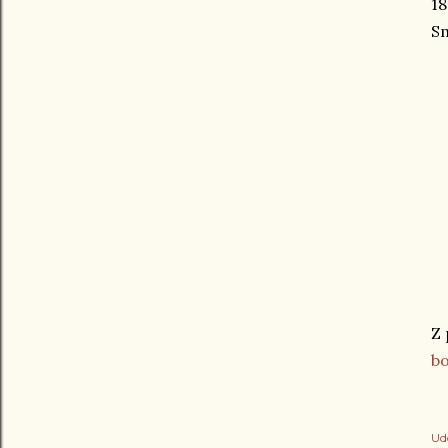
18
S
Z 
b
Ud