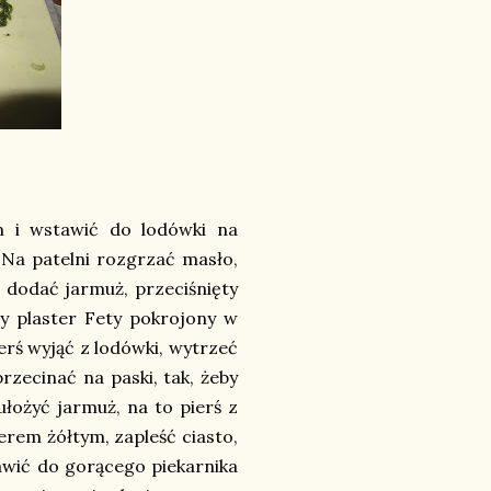
m i wstawić do lodówki na
 Na patelni rozgrzać masło,
 dodać jarmuż, przeciśnięty
y plaster Fety pokrojony w
ierś wyjąć z lodówki, wytrzeć
rzecinać na paski, tak, żeby
ułożyć jarmuż, na to pierś z
erem żółtym, zapleść ciasto,
ić do gorącego piekarnika