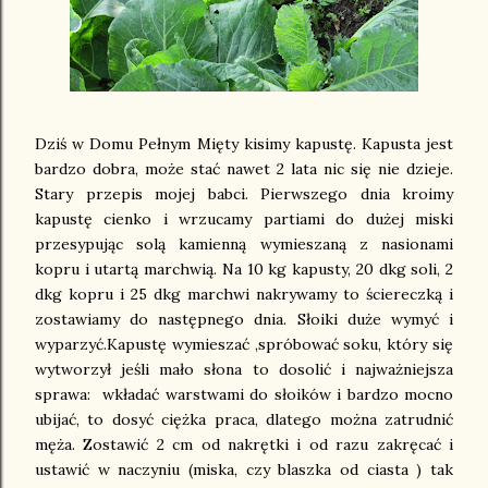
Dziś w Domu Pełnym Mięty kisimy kapustę. Kapusta jest
bardzo dobra, może stać nawet 2 lata nic się nie dzieje.
Stary przepis mojej babci. Pierwszego dnia kroimy
kapustę cienko i wrzucamy partiami do dużej miski
przesypując solą kamienną wymieszaną z nasionami
kopru i utartą marchwią. Na 10 kg kapusty, 20 dkg soli, 2
dkg kopru i 25 dkg marchwi nakrywamy to ściereczką i
zostawiamy do następnego dnia. Słoiki duże wymyć i
wyparzyć.Kapustę wymieszać ,spróbować soku, który się
wytworzył jeśli mało słona to dosolić i najważniejsza
sprawa: wkładać warstwami do słoików i bardzo mocno
ubijać, to dosyć ciężka praca, dlatego można zatrudnić
męża. Zostawić 2 cm od nakrętki i od razu zakręcać i
ustawić w naczyniu (miska, czy blaszka od ciasta ) tak