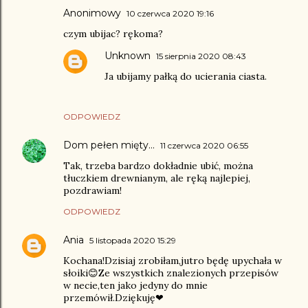
Anonimowy
10 czerwca 2020 19:16
czym ubijac? rękoma?
Unknown
15 sierpnia 2020 08:43
Ja ubijamy pałką do ucierania ciasta.
ODPOWIEDZ
Dom pełen mięty...
11 czerwca 2020 06:55
Tak, trzeba bardzo dokładnie ubić, można
tłuczkiem drewnianym, ale ręką najlepiej,
pozdrawiam!
ODPOWIEDZ
Ania
5 listopada 2020 15:29
Kochana!Dzisiaj zrobiłam,jutro będę upychała w
słoiki😊Ze wszystkich znalezionych przepisów
w necie,ten jako jedyny do mnie
przemówił.Dziękuję❤