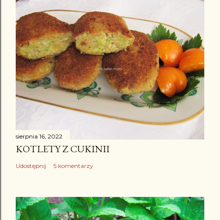
a
r
z
sierpnia 16, 2022
KOTLETY Z CUKINII
Udostępnij
5 komentarzy