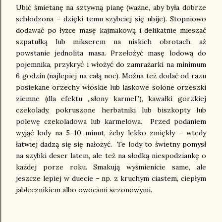
Ubić śmietanę na sztywną pianę (ważne, aby była dobrze
schłodzona – dzięki temu szybciej się ubije). Stopniowo
dodawać po łyżce masę kajmakową i delikatnie mieszać
szpatułką lub mikserem na niskich obrotach, aż
powstanie jednolita masa. Przełożyć masę lodową do
pojemnika, przykryć i włożyć do zamrażarki na minimum
6 godzin (najlepiej na całą noc). Można też dodać od razu
posiekane orzechy włoskie lub laskowe solone orzeszki
ziemne (dla efektu „słony karmel”), kawałki gorzkiej
czekolady, pokruszone herbatniki lub biszkopty lub
polewę czekoladowa lub karmelowa. Przed podaniem
wyjąć lody na 5–10 minut, żeby lekko zmiękły – wtedy
łatwiej dadzą się się nałożyć. Te lody to świetny pomysł
na szybki deser latem, ale też na słodką niespodziankę o
każdej porze roku. Smakują wyśmienicie same, ale
jeszcze lepiej w duecie – np. z kruchym ciastem, ciepłym
jabłecznikiem albo owocami sezonowymi.