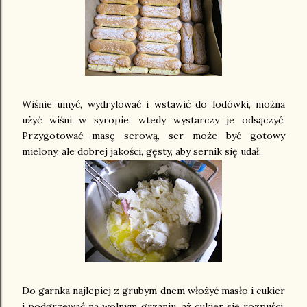
Wiśnie umyć, wydrylować i wstawić do lodówki, można
użyć wiśni w syropie, wtedy wystarczy je odsączyć.
Przygotować masę serową, ser może być gotowy
mielony, ale dobrej jakości, gęsty, aby sernik się udał.
Do garnka najlepiej z grubym dnem włożyć masło i cukier
i podgrzewać na wolnym grzaniu, aż cukier się rozpuści.