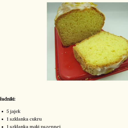
ładniki:
5 jajek
1 szklanka cukru
1 szklanka mąki pszennej