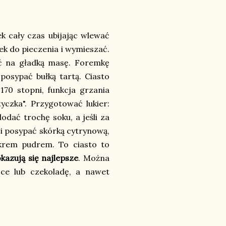
ek cały czas ubijając wlewać
zek do pieczenia i wymieszać.
ić na gładką masę. Foremkę
osypać bułką tartą. Ciasto
170 stopni, funkcja grzania
yczka". Przygotować lukier:
dodać trochę soku, a jeśli za
 i posypać skórką cytrynową,
krem pudrem. To ciasto to
kazują się najlepsze
. Można
ce lub czekoladę, a nawet