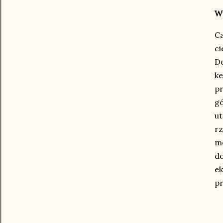
W
Ca
ci
D
k
pr
gó
ut
rz
m
do
e
p