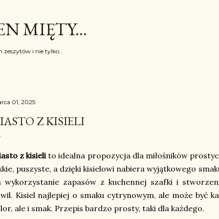
Przejdź do głównej zawartości
N MIĘTY...
 zeszytów i nie tylko...
rca 01, 2025
IASTO Z KISIELI
iasto z kisieli
to idealna propozycja dla miłośników prosty
kkie, puszyste, a dzięki kisielowi nabiera wyjątkowego smak
a wykorzystanie zapasów z kuchennej szafki i stworzen
wil. Kisiel najlepiej o smaku cytrynowym, ale może być ka
lor, ale i smak. Przepis bardzo prosty, taki dla każdego.