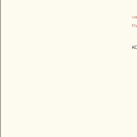
Ud
Ety
K