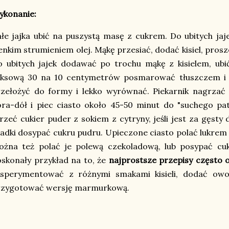
ykonanie:
łe jajka ubić na puszystą masę z cukrem. Do ubitych jaj
enkim strumieniem olej. Mąkę przesiać, dodać kisiel, pros
o ubitych jajek dodawać po trochu mąkę z kisielem, ub
eksową 30 na 10 centymetrów posmarować tłuszczem i p
zełożyć do formy i lekko wyrównać. Piekarnik nagrzać 
ra-dół i piec ciasto około 45-50 minut do "suchego pat
rzeć cukier puder z sokiem z cytryny, jeśli jest za gęsty 
adki dosypać cukru pudru. Upieczone ciasto polać lukrem
ożna też polać je polewą czekoladową, lub posypać cu
skonały przykład na to, że
najprostsze przepisy często o
ksperymentować z różnymi smakami kisieli, dodać owo
rzygotować wersję marmurkową.