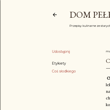
DOM PEŁE
Przepisy kulinarne ze starych
Udostępnij
ma
C
Etykiety
Coś słodkiego
C
le
n
ch
ko