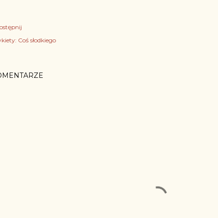
ostępnij
kiety:
Coś słodkiego
OMENTARZE