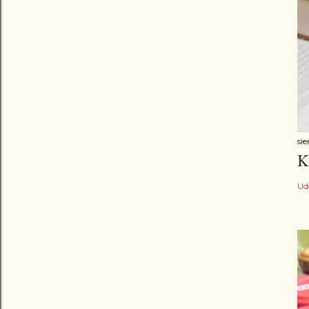
sie
K
Ud