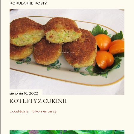
POPULARNE POSTY
t
a
r
z
sierpnia 16, 2022
KOTLETY Z CUKINII
Udostępnij
5 komentarzy