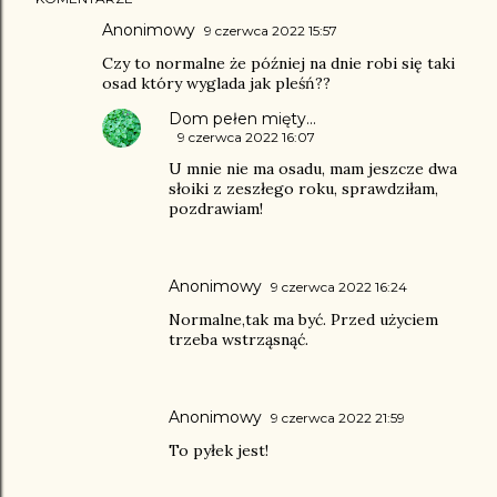
Anonimowy
9 czerwca 2022 15:57
Czy to normalne że później na dnie robi się taki
osad który wyglada jak pleśń??
Dom pełen mięty...
9 czerwca 2022 16:07
U mnie nie ma osadu, mam jeszcze dwa
słoiki z zeszłego roku, sprawdziłam,
pozdrawiam!
Anonimowy
9 czerwca 2022 16:24
Normalne,tak ma być. Przed użyciem
trzeba wstrząsnąć.
Anonimowy
9 czerwca 2022 21:59
To pyłek jest!