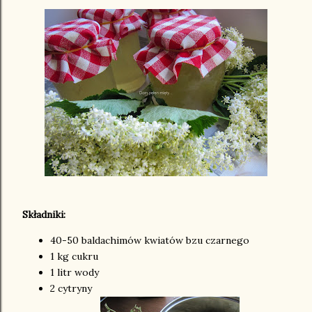
Składniki:
40-50 baldachimów kwiatów bzu czarnego
1 kg cukru
1 litr wody
2 cytryny