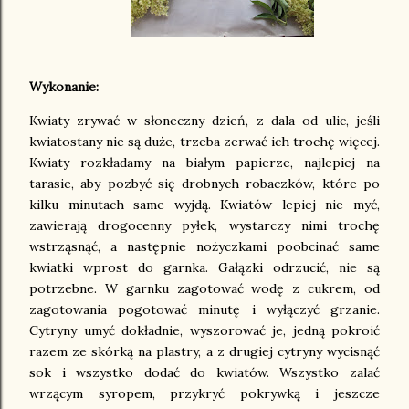
Wykonanie:
Kwiaty zrywać w słoneczny dzień, z dala od ulic, jeśli
kwiatostany nie są duże, trzeba zerwać ich trochę więcej.
Kwiaty rozkładamy na białym papierze, najlepiej na
tarasie, aby pozbyć się drobnych robaczków, które po
kilku minutach same wyjdą. Kwiatów lepiej nie myć,
zawierają drogocenny pyłek, wystarczy nimi trochę
wstrząsnąć, a następnie nożyczkami poobcinać same
kwiatki wprost do garnka. Gałązki odrzucić, nie są
potrzebne. W garnku zagotować wodę z cukrem, od
zagotowania pogotować minutę i wyłączyć grzanie.
Cytryny umyć dokładnie, wyszorować je, jedną pokroić
razem ze skórką na plastry, a z drugiej cytryny wycisnąć
sok i wszystko dodać do kwiatów. Wszystko zalać
wrzącym syropem, przykryć pokrywką i jeszcze