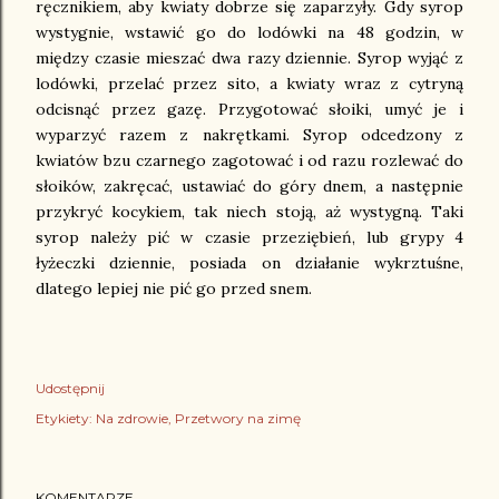
ręcznikiem, aby kwiaty dobrze się zaparzyły. Gdy syrop
wystygnie, wstawić go do lodówki na 48 godzin, w
między czasie mieszać dwa razy dziennie. Syrop wyjąć z
lodówki, przelać przez sito, a kwiaty wraz z cytryną
odcisnąć przez gazę. Przygotować słoiki, umyć je i
wyparzyć razem z nakrętkami. Syrop odcedzony z
kwiatów bzu czarnego zagotować i od razu rozlewać do
słoików, zakręcać, ustawiać do góry dnem, a następnie
przykryć kocykiem, tak niech stoją, aż wystygną. Taki
syrop należy pić w czasie przeziębień, lub grypy 4
łyżeczki dziennie, posiada on działanie wykrztuśne,
dlatego lepiej nie pić go przed snem.
Udostępnij
Etykiety:
Na zdrowie
Przetwory na zimę
KOMENTARZE