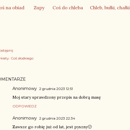
oś na obiad
Zupy
Coś do chleba
Chleb, b
ułki, chałki
ostępnij
kiety:
Coś słodkiego
OMENTARZE
Anonimowy
2 grudnia 2023 12:51
Moj stary sprawdzony przepis na dobrą masę
ODPOWIEDZ
Anonimowy
2 grudnia 2023 22:34
Zawsze go robię już od lat, jest pyszny🙂