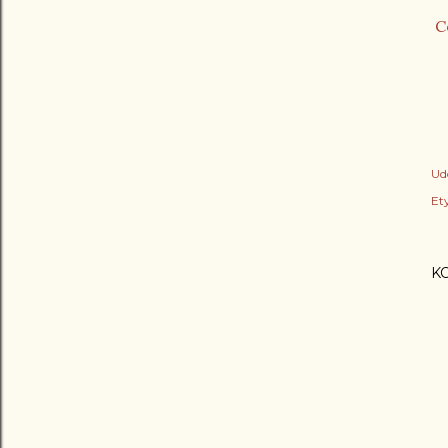
C
Ud
Ety
K