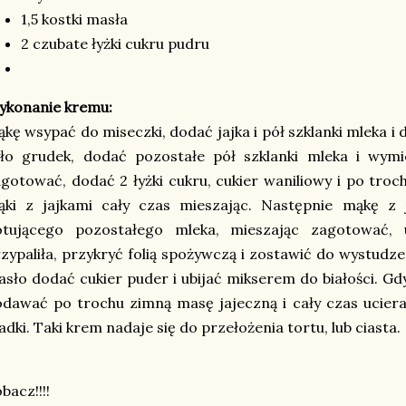
1,5 kostki masła
2 czubate łyżki cukru pudru
ykonanie kremu:
kę wsypać do miseczki, dodać jajka i pół szklanki mleka i
yło grudek, dodać pozostałe pół szklanki mleka i wymi
gotować, dodać 2 łyżki cukru, cukier waniliowy i po tro
ąki z jajkami cały czas mieszając. Następnie mąkę z 
otującego pozostałego mleka, mieszając zagotować,
zypaliła, przykryć folią spożywczą i zostawić do wystudze
sło dodać cukier puder i ubijać mikserem do białości. Gdy
dawać po trochu zimną masę jajeczną i cały czas uciera
adki. Taki krem nadaje się do przełożenia tortu, lub ciasta.
bacz!!!!