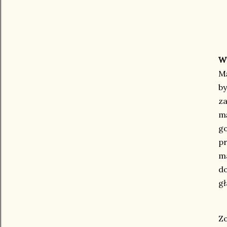
W
Mą
b
za
m
g
pr
ma
do
gł
Zo