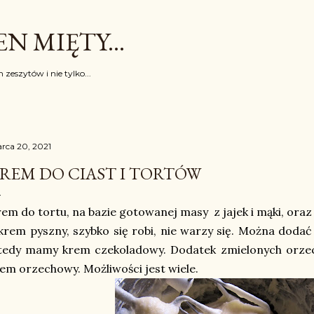
Przejdź do głównej zawartości
N MIĘTY...
 zeszytów i nie tylko...
rca 20, 2021
REM DO CIAST I TORTÓW
em do tortu, na bazie gotowanej masy z jajek i mąki, oraz
krem pyszny, szybko się robi, nie warzy się. Można dodać 
tedy mamy krem czekoladowy. Dodatek zmielonych orze
em orzechowy. Możliwości jest wiele.