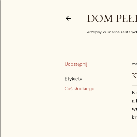
DOM PEŁE
Przepisy kulinarne ze starych
Udostępnij
ma
K
Etykiety
Coś słodkiego
Kr
a 
w
kr