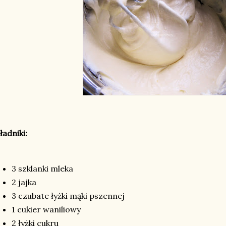
ładniki:
3 szklanki mleka
2 jajka
3 czubate łyżki mąki pszennej
1 cukier waniliowy
2 łyżki cukru