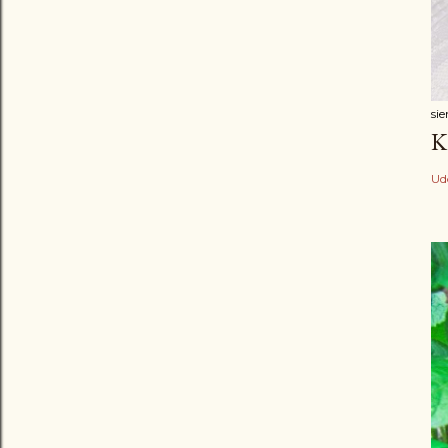
sie
K
Ud