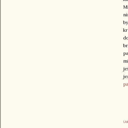
Mi
ni
by
k
do
b
pa
mi
je
j
p
Ud