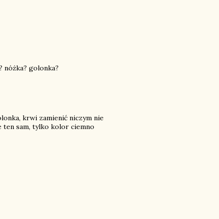
y? nóżka? golonka?
lonka, krwi zamienić niczym nie
 ten sam, tylko kolor ciemno