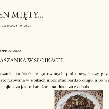
Przejdź do głównej zawartości
N MIĘTY...
 zeszytów i nie tylko...
ycznia 22, 2020
ASZANKA W SŁOIKACH
aszanka to kiszka z gotowanych podrobów, kaszy gryc
steryzowana w słoikach może stać bardzo długo, a po wyj
e najlepsza jest odsmażona na tłuszczu z cebulą.