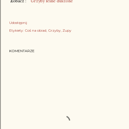
Zobacz :
Grzyby leśne duszone
Udostępnij
Etykiety:
Coś na obiad
Grzyby
Zupy
KOMENTARZE