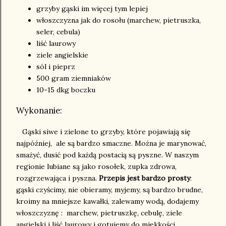
grzyby gąski im więcej tym lepiej
włoszczyzna jak do rosołu (marchew, pietruszka,
seler, cebula)
liść laurowy
ziele angielskie
sól i pieprz
500 gram ziemniaków
10-15 dkg boczku
Wykonanie:
Gąski siwe i zielone to grzyby, które pojawiają się
najpóźniej, ale są bardzo smaczne. Można je marynować,
smażyć, dusić pod każdą postacią są pyszne. W naszym
regionie lubiane są jako rosołek, zupka zdrowa,
rozgrzewająca i pyszna.
Przepis jest bardzo prosty
:
gąski czyścimy, nie obieramy, myjemy, są bardzo brudne,
kroimy na mniejsze kawałki, zalewamy wodą, dodajemy
włoszczyznę : marchew, pietruszkę, cebulę, ziele
angielski i liść laurowy i gotujemy do miękkości.