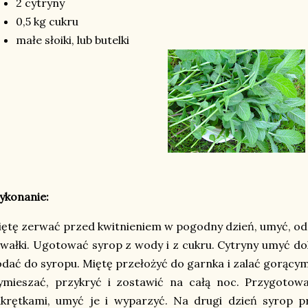
2 cytryny
0,5 kg cukru
małe słoiki, lub butelki
ykonanie:
ętę zerwać przed kwitnieniem w pogodny dzień, umyć, ods
wałki. Ugotować syrop z wody i z cukru. Cytryny umyć dok
dać do syropu. Miętę przełożyć do garnka i zalać gorący
mieszać, przykryć i zostawić na całą noc. Przygotować
krętkami, umyć je i wyparzyć. Na drugi dzień syrop pr