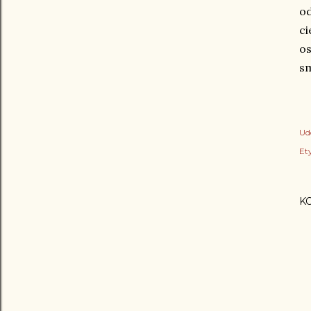
o
ci
os
sm
Ud
Ety
K