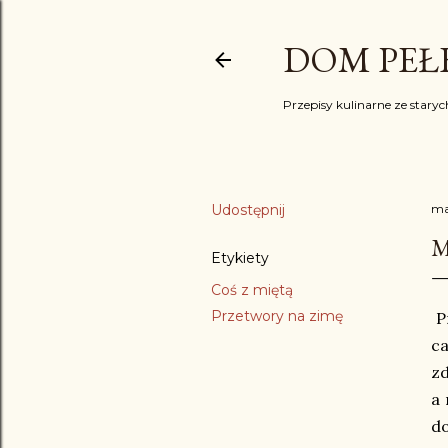
DOM PEŁE
Przepisy kulinarne ze starych
Udostępnij
ma
M
Etykiety
Coś z miętą
Przetwory na zimę
Pr
ca
zd
a 
do