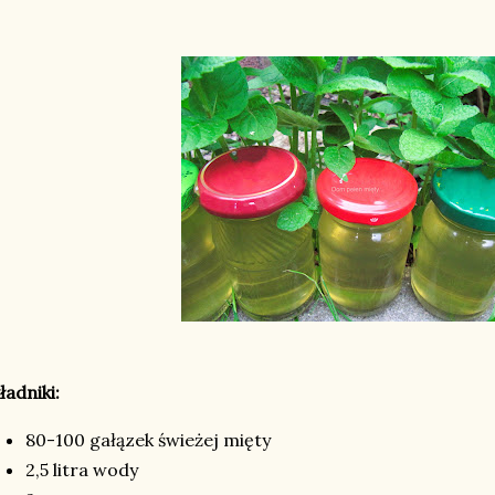
ładniki:
80-100 gałązek świeżej mięty
2,5 litra wody