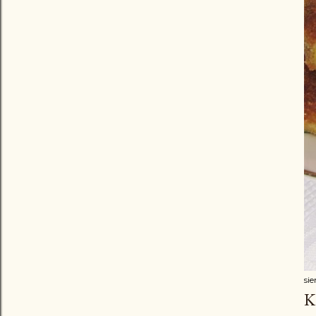
sie
K