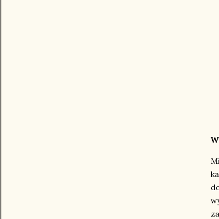
W
Mi
ka
do
wy
za