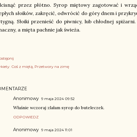
dcisnąć przez płótno. Syrop miętowy zagotować i wrz
epłych słoików, zakręcić, odwrócić do góry dnem i przykryć
tygną. Słoiki przenieść do piwnicy, lub chłodnej spiżarn
aczny, a mięta pachnie jak świeża.
ostępnij
kiety:
Coś z miętą
Przetwory na zimę
OMENTARZE
Anonimowy
9 maja 2024 09:52
Właśnie wczoraj zlałam syrop do buteleczek.
ODPOWIEDZ
Anonimowy
9 maja 2024 11:01