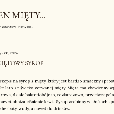
Przejdź do głównej zawartości
N MIĘTY...
 zeszytów i nie tylko...
ja 08, 2024
IĘTOWY SYROP
zepis na syrop z mięty, który jest bardzo smaczny i pro
łe lato ze świeżo zerwanej mięty. Mięta ma zbawienny w
rowa, działa bakteriobójczo, rozkurczowo, przeciwzapaln
nawet obniża ciśnienie krwi. Syrop zrobiony w słoikach s
 herbaty, wody, a nawet do drinków.