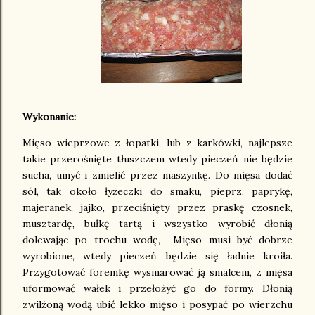
Wykonanie:
Mięso wieprzowe z łopatki, lub z karkówki, najlepsze
takie przerośnięte tłuszczem wtedy pieczeń nie będzie
sucha, umyć i zmielić przez maszynkę. Do mięsa dodać
sól, tak około łyżeczki do smaku, pieprz, paprykę,
majeranek, jajko, przeciśnięty przez praskę czosnek,
musztardę, bułkę tartą i wszystko wyrobić dłonią
dolewając po trochu wodę, Mięso musi być dobrze
wyrobione, wtedy pieczeń będzie się ładnie kroiła.
Przygotować foremkę wysmarować ją smalcem, z mięsa
uformować wałek i przełożyć go do formy. Dłonią
zwilżoną wodą ubić lekko mięso i posypać po wierzchu