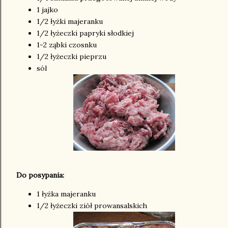
1 jajko
1/2 łyżki majeranku
1/2 łyżeczki papryki słodkiej
1-2 ząbki czosnku
1/2 łyżeczki pieprzu
sól
Do posypania:
1 łyżka majeranku
1/2 łyżeczki ziół prowansalskich