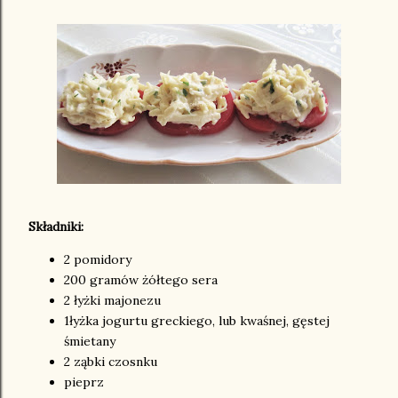
Składniki:
2 pomidory
200 gramów żółtego sera
2 łyżki majonezu
1łyżka jogurtu greckiego, lub kwaśnej, gęstej
śmietany
2 ząbki czosnku
pieprz