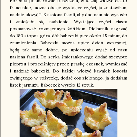
Foremki posmarować tłuszczem, w każdą włożyć ciasto
francuskie, można obciąć wystające części, ja zostawiłam,
na dnie ułożyć 2-3 nasiona fasoli, aby dno nam nie wyrosło
i zmieściło się nadzienie. Wystające części ciasta
posmarować rozmąconym żółtkiem. Piekarnik nagrzać
do 180 stopni, góra-dół, babeczki piec około 15 minut, do
zrumienienia. Babeczki można upiec dzień wcześniej,
będą tak samo dobre, po upieczeniu wyjąć od razu
nasiona fasoli. Do serka śmietankowego dodać szczyptę
pieprzu i przeciśnięty przez praskę czosnek, wymieszać
i nadziać babeczki. Do każdej włożyć kawałek łososia
zwiniętego w różyczkę, dodać coś zielonego, ja dodałam
listek jarmużu. Babeczek wyszło 12 sztuk.