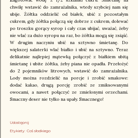
Zagotować wodę z 1/2 szklanki cukru. Śmietanę na
chwilę wstawić do zamrażalnika, wtedy szybciej nam się
ubije. Żółtka oddzielić od białek, ubić z pozostałym
cukrem, gdy żółtka połączą się dobrze z cukrem, dolewać
po troszku gorący syrop i cały czas ubijać, uważać, żeby
nie wlać za dużo syropu na raz, bo żółtka mogą się zsiąść.
W drugim naczyniu ubić na sztywno śmietanę. Do
większej salaterki wlać białko i ubić na sztywno. Teraz
delikatnie najlepiej mątewką połączyć z białkiem ubitą
śmietanę i ubite żółtka, żeby piana nie opadła. Przełożyć
do 2 pojemników litrowych, wstawić do zamrażalnika.
Lody można rozdzielić na porcje i zrobić smakowe:
dodać kakao, drugą porcję zrobić ze zmiksowanymi
owocami, a nawet połączyć ze zmielonymi orzechami.
Smaczny deser nie tylko na upały. Smacznego!
Udostępnij
Etykiety:
Coś słodkiego